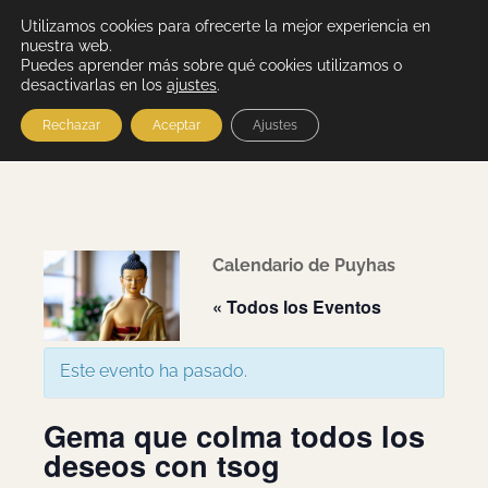
Utilizamos cookies para ofrecerte la mejor experiencia en
nuestra web.
Puedes aprender más sobre qué cookies utilizamos o
desactivarlas en los
ajustes
.
Rechazar
Aceptar
Ajustes
Calendario de Puyhas
« Todos los Eventos
Este evento ha pasado.
Gema que colma todos los
deseos con tsog