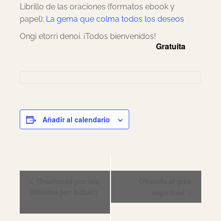
Librillo de las oraciones (formatos ebook y
papel):
La gema que colma todos los deseos
Ongi etorri denoi. ¡Todos bienvenidos!
Gratuita
Añadir al calendario
Navegación
Oraciones por los
Ofrenda al guía
del
difuntos (en Bilbao)
espiritual
Evento