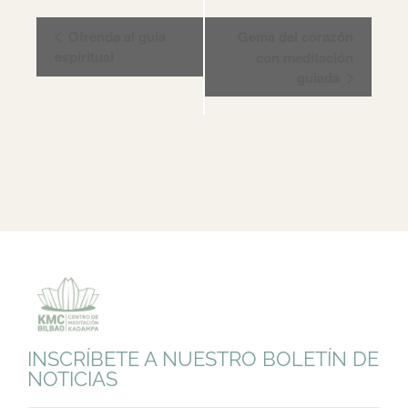
Navegación
Ofrenda al guía
Gema del corazón
del
espiritual
con meditación
Evento
guiada
INSCRÍBETE A NUESTRO BOLETÍN DE
NOTICIAS