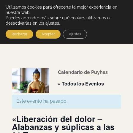
Utilizamos cookies para ofrecerte la mejor experiencia en
nuestra web.
Puedes aprender más sobre qué cookies utilizamos o
desactivarlas en los
ajustes
.
Rechazar
Aceptar
Ajustes
Calendario de Puyhas
« Todos los Eventos
Este evento ha pasado.
«Liberación del dolor –
Alabanzas y súplicas a las