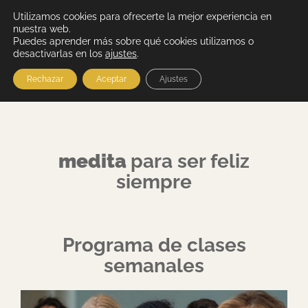
Utilizamos cookies para ofrecerte la mejor experiencia en
nuestra web.
Puedes aprender más sobre qué cookies utilizamos o
desactivarlas en los
ajustes
.
Rechazar
Aceptar
Ajustes
medita
para ser feliz
siempre
Programa de clases
semanales